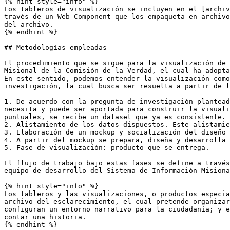
{% hint style="info" %}

Los tableros de visualización se incluyen en el [archiv
través de un Web Component que los empaqueta en archivo
del archivo.

{% endhint %}

## Metodologías empleadas

El procedimiento que se sigue para la visualización de 
Misional de la Comisión de la Verdad, el cual ha adopta
En este sentido, podemos entender la visualización como
investigación, la cual busca ser resuelta a partir de l
1. De acuerdo con la pregunta de investigación plantead
necesita y puede ser aportada para construir la visuali
puntuales, se recibe un dataset que ya es consistente.

2. Alistamiento de los datos dispuestos. Este alistamie
3. Elaboración de un mockup y socialización del diseño 
4. A partir del mockup se prepara, diseña y desarrolla 
5. Fase de visualización: producto que se entrega.

El flujo de trabajo bajo estas fases se define a través
equipo de desarrollo del Sistema de Información Misiona
{% hint style="info" %}

Los tableros y las visualizaciones, o productos especia
archivo del esclarecimiento, el cual pretende organizar
configuran un entorno narrativo para la ciudadanía; y e
contar una historia.
