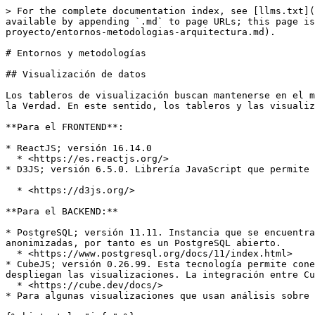
> For the complete documentation index, see [llms.txt](
available by appending `.md` to page URLs; this page is
proyecto/entornos-metodologias-arquitectura.md).

# Entornos y metodologías

## Visualización de datos

Los tableros de visualización buscan mantenerse en el m
la Verdad. En este sentido, los tableros y las visualiz
**Para el FRONTEND**:

* ReactJS; versión 16.14.0

  * <https://es.reactjs.org/>

* D3JS; versión 6.5.0. Librería JavaScript que permite 
  * <https://d3js.org/>

**Para el BACKEND:**

* PostgreSQL; versión 11.11. Instancia que se encuentra
anonimizadas, por tanto es un PostgreSQL abierto.

  * <https://www.postgresql.org/docs/11/index.html>

* CubeJS; versión 0.26.99. Esta tecnología permite cone
despliegan las visualizaciones. La integración entre Cu
  * <https://cube.dev/docs/>

* Para algunas visualizaciones que usan análisis sobre 